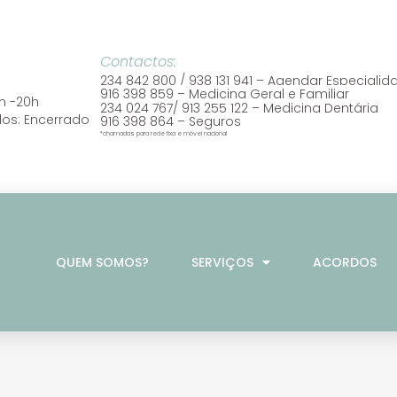
Contactos:
234 842 800 /
938 131 941
– Agendar Especialid
916 398 859 – Medicina Geral e Familiar
 8h -20h
234 024 767/ 913 255 122 – Medicina Dentária
dos: Encerrado
916 398 864 – Seguros
*chamadas para rede fixa e móvel nacional
QUEM SOMOS?
SERVIÇOS
ACORDOS