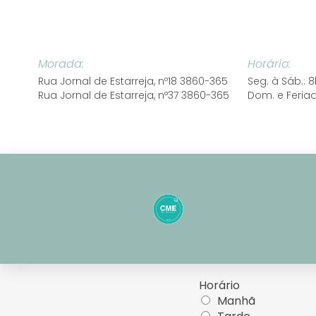
Skip
to
content
Morada:
Horário:
Rua Jornal de Estarreja,
nº18 3860-365
Seg. à Sáb.:
Rua Jornal de Estarreja,
nº37 3860-365
Dom. e Feria
Horário
Manhã