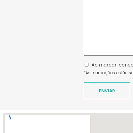
P
Ao marcar, conco
o
*As marcações estão suj
l
i
t
ENVIAR
i
c
a
_
p
r