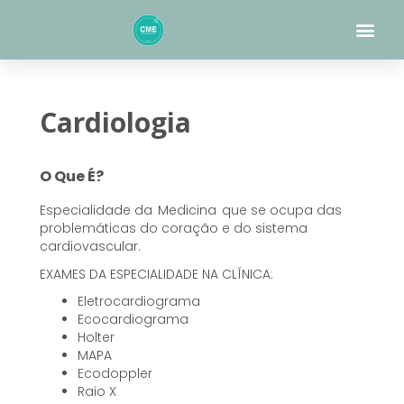
Skip
Me
to
content
Cardiologia
O Que É?
Especialidade da Medicina que se ocupa das
problemáticas do coração e do sistema
cardiovascular.
EXAMES DA ESPECIALIDADE NA CLÍNICA:
Eletrocardiograma
Ecocardiograma
Holter
MAPA
Ecodoppler
Raio X