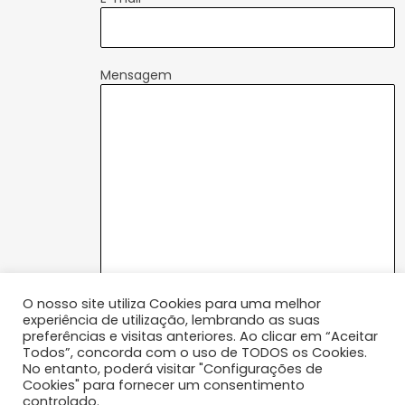
Mensagem
O nosso site utiliza Cookies para uma melhor
P
Ao marcar, concordo com a Política de
experiência de utilização, lembrando as suas
o
Privacidade
preferências e visitas anteriores. Ao clicar em “Aceitar
l
Todos”, concorda com o uso de TODOS os Cookies.
*As marcações estão sujeitas a confirmação de
i
No entanto, poderá visitar "Configurações de
disponibilidade
t
Cookies" para fornecer um consentimento
i
controlado.