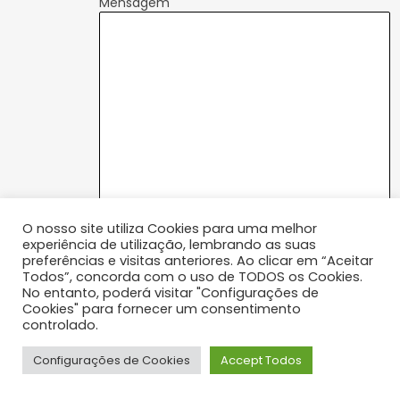
Mensagem
O nosso site utiliza Cookies para uma melhor
P
Ao marcar, concordo com a Política de
experiência de utilização, lembrando as suas
o
Privacidade
preferências e visitas anteriores. Ao clicar em “Aceitar
l
Todos”, concorda com o uso de TODOS os Cookies.
*As marcações estão sujeitas a confirmação de
i
No entanto, poderá visitar "Configurações de
disponibilidade
t
Cookies" para fornecer um consentimento
i
controlado.
c
ENVIAR
a
Configurações de Cookies
Accept Todos
_
p