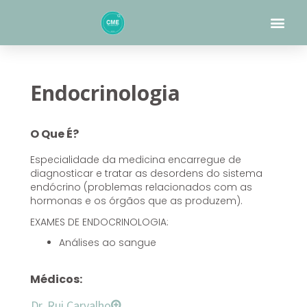
Skip
Me
to
content
Endocrinologia
O Que É?
Especialidade da medicina encarregue de
diagnosticar e tratar as desordens do sistema
endócrino (problemas relacionados com as
hormonas e os órgãos que as produzem).
EXAMES DE ENDOCRINOLOGIA:
Análises ao sangue
Médicos:
Dr. Rui Carvalho