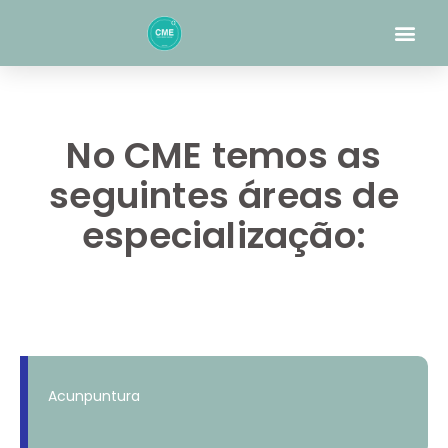
Skip
Me
to
content
No CME temos as
seguintes áreas de
especialização:
Acunpuntura