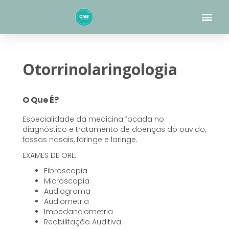
Skip
Me
to
content
Otorrinolaringologia
O Que É?
Especialidade da medicina focada no
diagnóstico e tratamento de doenças do ouvido,
fossas nasais, faringe e laringe.
EXAMES DE ORL:
Fibroscopia
Microscopia
Audiograma
Audiometria
Impedanciometria
Reabilitação Auditiva