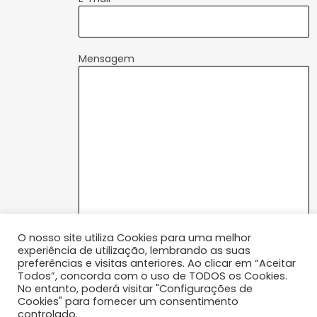
Mensagem
O nosso site utiliza Cookies para uma melhor
P
Ao marcar, concordo com a Política de
experiência de utilização, lembrando as suas
o
Privacidade
preferências e visitas anteriores. Ao clicar em “Aceitar
l
Todos”, concorda com o uso de TODOS os Cookies.
*As marcações estão sujeitas a confirmação de
i
No entanto, poderá visitar "Configurações de
disponibilidade
t
Cookies" para fornecer um consentimento
i
controlado.