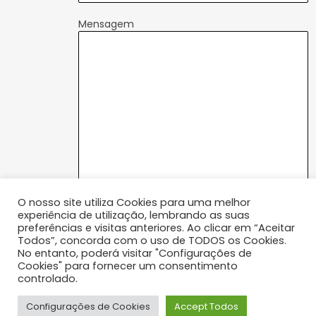
Mensagem
O nosso site utiliza Cookies para uma melhor
P
Ao marcar, concordo com a Política de
experiência de utilização, lembrando as suas
o
Privacidade
preferências e visitas anteriores. Ao clicar em “Aceitar
l
*As marcações estão sujeitas a confirmação de
Todos”, concorda com o uso de TODOS os Cookies.
i
No entanto, poderá visitar "Configurações de
disponibilidade
t
Cookies" para fornecer um consentimento
i
controlado.
c
ENVIAR
a
Configurações de Cookies
Accept Todos