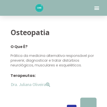
Skip
Me
to
content
Osteopatia
O Que É?
Prática da medicina alternativa responsável por
prevenir, diagnosticar e tratar distúrbios
neurológicos, musculares e esqueléticos.
Terapeutas:
Dra. Juliana Oliveira